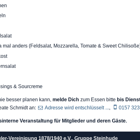
hen
eln
lsalat
 mal anders (Feldsalat, Mozzarella, Tomate & Sweet Chilisoße
kost
rnsalat
ssings & Sourcreme
ie besser planen kann,
melde Dich
zum Essen bitte
bis Dienst
eate Schmidt an:
Adresse wird entschlüsselt ...
,
0157 32
nsinterne Veranstaltung für Mitglieder und deren Gäste.
gler-Vereinigung 1878/1940 e.V., Gruppe Steinhude