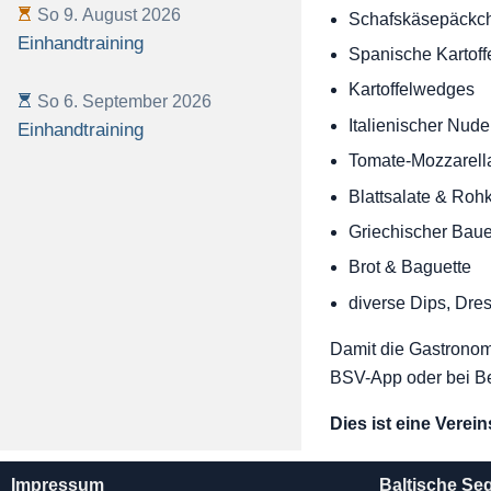
So 9. August 2026
Schafskäsepäckc
Einhandtraining
Spanische Kartoff
Kartoffelwedges
So 6. September 2026
Italienischer Nude
Einhandtraining
Tomate-Mozzarella
Blattsalate & Roh
Griechischer Baue
Brot & Baguette
diverse Dips, Dre
Damit die Gastronom
BSV-App oder bei B
Dies ist eine Verei
Impressum
Baltische Se