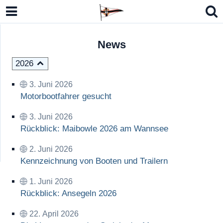
News
2026
3. Juni 2026
Motorbootfahrer gesucht
3. Juni 2026
lbmodell Kielzugvogel (LM-N)
Rückblick: Maibowle 2026 am Wannsee
n Open Sharpie, Eintagsfliege 15er JK
2. Juni 2026
Kennzeichnung von Booten und Trailern
o 7 / RS Aero 6
1. Juni 2026
German Masters Europe 2026
Rückblick: Ansegeln 2026
22. April 2026